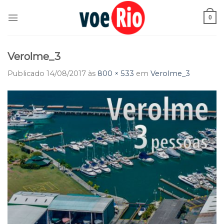
Skip
to
0
content
Verolme_3
Publicado
14/08/2017
às
800 × 533
em
Verolme_3