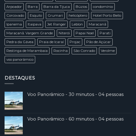
NG
Arpoador
Barra
Barra da Tijuca
Búzios
condomínio
Corcovado
Esquilo
Grumari
helicóptero
Hotel Porto Bello
Ipanema
Itaipava
Jet Ranger
Leblon
Maracanã
Maracanã. Vargem Grande
Niterói
Papai Noel
Parati
Pedra da Gávea
Praia de Icaraí
Projac
Pão de Açúcar
Restinga de Marambaia
Rocinha
São Conrado
Verolme
voo panorâmico
DESTAQUES
Voo Panorâmico - 30 minutos - 04 pessoas
Voo Panorâmico - 60 minutos - 04 pessoas