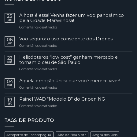
A hora é essa! Venha fazer um voo panorâmico
25
jan
pela Cidade Maravilhosa!
Comentários desativados
em
A
hora
Voo seguro: o uso consciente dos Drones
06
é
jan
Comentários desativados
em
essa!
Voo
Venha
seguro:
Helicópteros “low cost” ganham mercado e
fazer
22
o
out
tomam o céu de São Paulo
um
uso
voo
Comentários desativados
em
consciente
panorâmico
Helicópteros
dos
pela
“low
Aquela emoção única que você merece viver!
Drones
04
Cidade
cost”
out
Maravilhosa!
Comentários desativados
em
ganham
Aquela
mercado
emoção
Painel WAD “Modelo B” do Gripen NG
e
19
única
set
tomam
Comentários desativados
em
que
o
Painel
você
céu
WAD
merece
de
TAGS DE PRODUTO
“Modelo
viver!
São
B”
Paulo
do
Aeroporto de Jacarepaguá.
Alto da Boa Vista
Angra dos Reis
Gripen