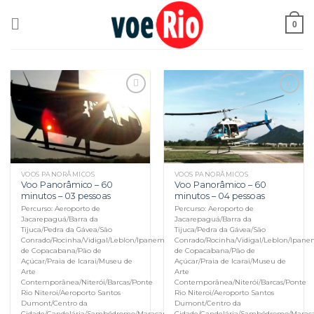
Skip
to
0
content
Adicionar
Adicionar
aos meus
aos meus
desejos
desejos
VOOS PANORÂMICOS
VOOS PANORÂMICOS
Voo Panorâmico – 60
Voo Panorâmico – 60
minutos – 03 pessoas
minutos – 04 pessoas
Percurso: Aeroporto de
Percurso: Aeroporto de
Jacarepaguá/Barra da
Jacarepaguá/Barra da
Tijuca/Pedra da Gávea/São
Tijuca/Pedra da Gávea/São
Conrado/Rocinha/Vidigal/Leblon/Ipanema/Arpoador/Forte
Conrado/Rocinha/Vidigal/Leblon/Ipane
de Copacabana/Pão de
de Copacabana/Pão de
Açúcar/Praia de Icarai/Museu de
Açúcar/Praia de Icarai/Museu de
Arte
Arte
Contemporânea/Niterói/Barcas/Ponte
Contemporânea/Niterói/Barcas/Ponte
Rio Niteroi/Aeroporto Santos
Rio Niteroi/Aeroporto Santos
Dumont/Centro da
Dumont/Centro da
Cidade/Candelária/Sambódromo/Maracanã
Cidade/Candelária/Sambódromo/Marac