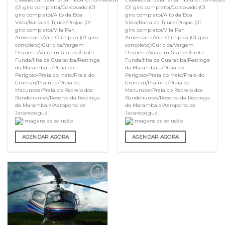
(01 giro completo)/Corcovado (01
(01 giro completo)/Corcovado (01
giro completo)/Alto da Boa
giro completo)/Alto da Boa
Vista/Barra da Tijuca/Projac (01
Vista/Barra da Tijuca/Projac (01
giro completo)/Vila Pan
giro completo)/Vila Pan
Americana/Vila Olímpica (01 giro
Americana/Vila Olímpica (01 giro
completo)/Curicica/Vargem
completo)/Curicica/Vargem
Pequena/Vargem Grande/Grota
Pequena/Vargem Grande/Grota
Funda/Ilha de Guaratiba/Restinga
Funda/Ilha de Guaratiba/Restinga
da Marambaia/Praia do
da Marambaia/Praia do
Perigoso/Praia do Meio/Praia do
Perigoso/Praia do Meio/Praia do
Grumari/Prainha/Praia da
Grumari/Prainha/Praia da
Macumba/Praia do Recreio dos
Macumba/Praia do Recreio dos
Bandeirantes/Reserva da Restinga
Bandeirantes/Reserva da Restinga
da Marambaia/Aeroporto de
da Marambaia/Aeroporto de
Jacarepaguá.
Jacarepaguá.
AGENDAR AGORA
AGENDAR AGORA
Adicionar
aos meus
desejos