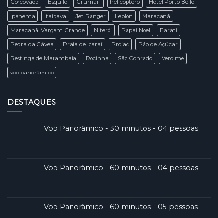
Corcovado
Esquilo
Grumari
helicóptero
Hotel Porto Bello
Ipanema
Itaipava
Jet Ranger
Leblon
Maracanã
Maracanã. Vargem Grande
Niterói
Papai Noel
Parati
Pedra da Gávea
Praia de Icaraí
Projac
Pão de Açúcar
Restinga de Marambaia
Rocinha
São Conrado
Verolme
voo panorâmico
DESTAQUES
Voo Panorâmico - 30 minutos - 04 pessoas
Voo Panorâmico - 60 minutos - 04 pessoas
Voo Panorâmico - 60 minutos - 05 pessoas