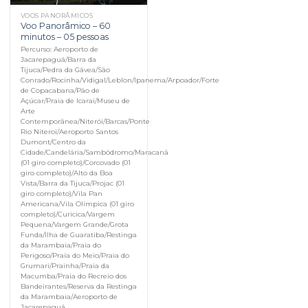
VOOS PANORÂMICOS
Voo Panorâmico – 60
minutos – 05 pessoas
Percurso: Aeroporto de
Jacarepaguá/Barra da
Tijuca/Pedra da Gávea/São
Conrado/Rocinha/Vidigal/Leblon/Ipanema/Arpoador/Forte
de Copacabana/Pão de
Açúcar/Praia de Icarai/Museu de
Arte
Contemporânea/Niterói/Barcas/Ponte
Rio Niteroi/Aeroporto Santos
Dumont/Centro da
Cidade/Candelária/Sambódromo/Maracanã
(01 giro completo)/Corcovado (01
giro completo)/Alto da Boa
Vista/Barra da Tijuca/Projac (01
giro completo)/Vila Pan
Americana/Vila Olímpica (01 giro
completo)/Curicica/Vargem
Pequena/Vargem Grande/Grota
Funda/Ilha de Guaratiba/Restinga
da Marambaia/Praia do
Perigoso/Praia do Meio/Praia do
Grumari/Prainha/Praia da
Macumba/Praia do Recreio dos
Bandeirantes/Reserva da Restinga
da Marambaia/Aeroporto de
Jacarepaguá.