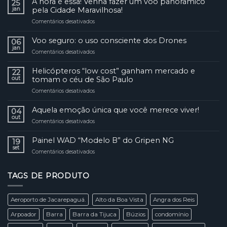
A hora é essa! Venha fazer um voo panorâmico
25
jan
pela Cidade Maravilhosa!
Comentários desativados
em
A
hora
Voo seguro: o uso consciente dos Drones
06
é
jan
Comentários desativados
em
essa!
Voo
Venha
seguro:
Helicópteros “low cost” ganham mercado e
fazer
22
o
out
tomam o céu de São Paulo
um
uso
voo
Comentários desativados
em
consciente
panorâmico
Helicópteros
dos
pela
“low
Aquela emoção única que você merece viver!
Drones
04
Cidade
cost”
out
Maravilhosa!
Comentários desativados
em
ganham
Aquela
mercado
emoção
Painel WAD “Modelo B” do Gripen NG
e
19
única
set
tomam
Comentários desativados
em
que
o
Painel
você
céu
WAD
merece
de
TAGS DE PRODUTO
“Modelo
viver!
São
B”
Paulo
do
Aeroporto de Jacarepaguá.
Alto da Boa Vista
Angra dos Reis
Gripen
NG
Arpoador
Barra
Barra da Tijuca
Búzios
condomínio