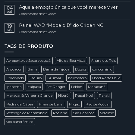
Helicópteros
dos
pela
“low
Aquela emoção única que você merece viver!
Drones
04
Cidade
cost”
out
Maravilhosa!
Comentários desativados
em
ganham
Aquela
mercado
emoção
Painel WAD “Modelo B” do Gripen NG
e
19
única
set
tomam
Comentários desativados
em
que
o
Painel
você
céu
WAD
merece
de
TAGS DE PRODUTO
“Modelo
viver!
São
B”
Paulo
do
Aeroporto de Jacarepaguá.
Alto da Boa Vista
Angra dos Reis
Gripen
NG
Arpoador
Barra
Barra da Tijuca
Búzios
condomínio
Corcovado
Esquilo
Grumari
helicóptero
Hotel Porto Bello
Ipanema
Itaipava
Jet Ranger
Leblon
Maracanã
Maracanã. Vargem Grande
Niterói
Papai Noel
Parati
Pedra da Gávea
Praia de Icaraí
Projac
Pão de Açúcar
Restinga de Marambaia
Rocinha
São Conrado
Verolme
voo panorâmico