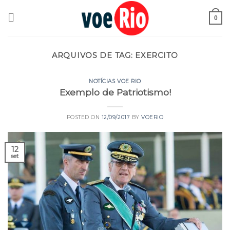
Skip
to
0
content
ARQUIVOS DE TAG:
EXERCITO
NOTÍCIAS VOE RIO
Exemplo de Patriotismo!
POSTED ON
12/09/2017
BY
VOERIO
12
set