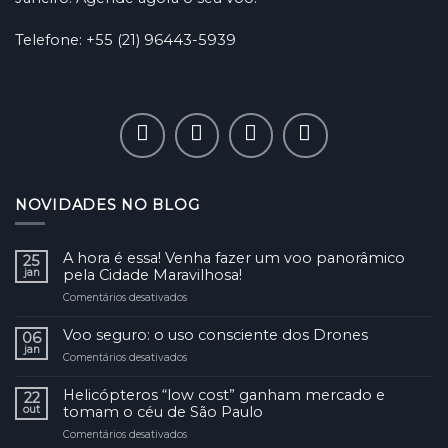
Telefone: +55 (21) 96443-5939
NOVIDADES NO BLOG
A hora é essa! Venha fazer um voo panorâmico
25
jan
pela Cidade Maravilhosa!
Comentários desativados
em
A
hora
Voo seguro: o uso consciente dos Drones
06
é
jan
Comentários desativados
em
essa!
Voo
Venha
seguro:
Helicópteros “low cost” ganham mercado e
fazer
22
o
out
tomam o céu de São Paulo
um
uso
voo
Comentários desativados
em
consciente
panorâmico