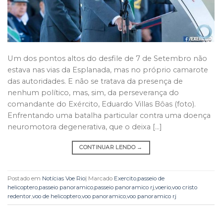
Um dos pontos altos do desfile de 7 de Setembro não
estava nas vias da Esplanada, mas no próprio camarote
das autoridades. E não se tratava da presença de
nenhum político, mas, sim, da perseverança do
comandante do Exército, Eduardo Villas Bôas (foto).
Enfrentando uma batalha particular contra uma doença
neuromotora degenerativa, que o deixa […]
CONTINUAR LENDO
→
Postado em
Notícias Voe Rio
|
Marcado
Exercito
,
passeio de
helicoptero
,
passeio panoramico
,
passeio panoramico rj
,
voerio
,
voo cristo
redentor
,
voo de helicoptero
,
voo panoramico
,
voo panoramico rj