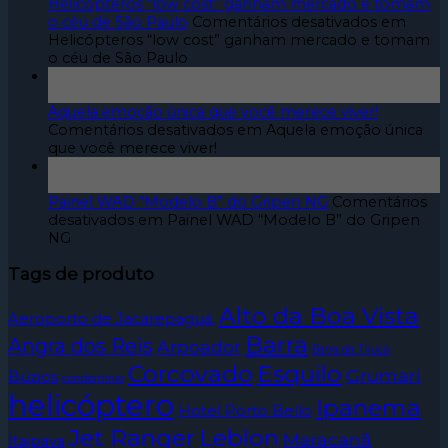
Helicópteros “low cost” ganham mercado e tomam
o céu de São Paulo
Comentários desativados
em
Helicópteros “low cost” ganham mercado e tomam
o céu de São Paulo
04
out
Aquela emoção única que você merece viver!
Comentários desativados
em Aquela emoção única
que você merece viver!
19
set
Painel WAD “Modelo B” do Gripen NG
Comentários
desativados
em Painel WAD “Modelo B” do Gripen
NG
Tags de produto
Alto da Boa Vista
Aeroporto de Jacarepaguá.
Barra
Angra dos Reis
Arpoador
Barra da Tijuca
Corcovado
Esquilo
Grumari
Búzios
condomínio
helicóptero
Ipanema
Hotel Porto Bello
Jet Ranger
Leblon
Maracanã
Itaipava