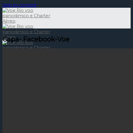
Skip to content
Capa- Facebook-Voe
Menu
HOME
Panorâmicos
30 minutos para 4 pessoas
30 minutos para 5 pessoas
60 minutos para 4 pessoas
60 minutos para 5 pessoas
Executivos
Especiais
Voo Papai Noel
BLOG