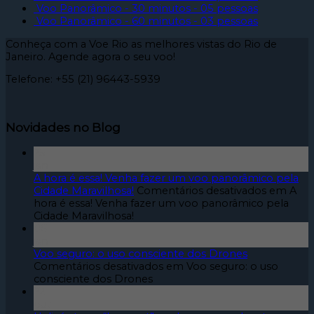
Voo Panorâmico - 30 minutos - 05 pessoas
Voo Panorâmico - 60 minutos - 03 pessoas
Conheça com a Voe Rio as melhores vistas do Rio de
Janeiro. Agende agora o seu voo!
Telefone: +55 (21) 96443-5939
Novidades no Blog
25
jan
A hora é essa! Venha fazer um voo panorâmico pela
Cidade Maravilhosa!
Comentários desativados
em A
hora é essa! Venha fazer um voo panorâmico pela
Cidade Maravilhosa!
06
jan
Voo seguro: o uso consciente dos Drones
Comentários desativados
em Voo seguro: o uso
consciente dos Drones
22
out