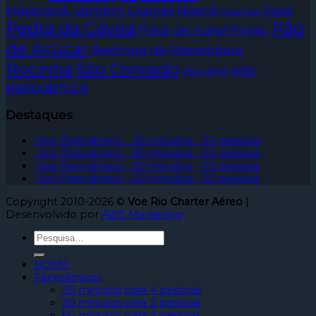
Maracanã. Vargem Grande
Niterói
Parati
Papai Noel
Pedra da Gávea
Pão
Praia de Icaraí
Projac
de Açúcar
Restinga de Marambaia
Rocinha
São Conrado
voo
Verolme
panorâmico
Destaques
Voo Panorâmico - 30 minutos - 04 pessoas
Voo Panorâmico - 60 minutos - 04 pessoas
Voo Panorâmico - 60 minutos - 05 pessoas
Voo Panorâmico - 60 minutos - 03 pessoas
Copyright 2010-2026 ©
Voe Rio Charter Aéreo
|
Desenvolvido por
AWS Marketing
HOME
Panorâmicos
30 minutos para 4 pessoas
30 minutos para 5 pessoas
60 minutos para 4 pessoas