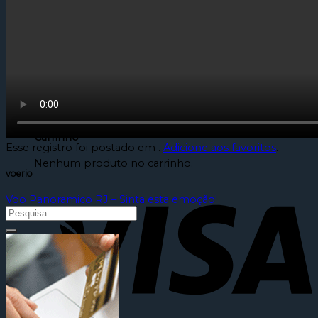
Imagens Aéreas
Aeronaves
Helicópteros
Aviões a jato
Aviões turbohélice
Contato
0
Carrinho
Esse registro foi postado em .
Adicione aos favoritos
.
Nenhum produto no carrinho.
voerio
Voo Panoramico RJ – Sinta esta emoção!