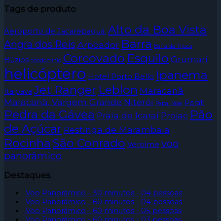
Tags de produto
Alto da Boa Vista
Aeroporto de Jacarepaguá.
Barra
Angra dos Reis
Arpoador
Barra da Tijuca
Corcovado
Esquilo
Grumari
Búzios
condomínio
helicóptero
Ipanema
Hotel Porto Bello
Jet Ranger
Leblon
Maracanã
Itaipava
Maracanã. Vargem Grande
Niterói
Parati
Papai Noel
Pedra da Gávea
Pão
Praia de Icaraí
Projac
de Açúcar
Restinga de Marambaia
Rocinha
São Conrado
voo
Verolme
panorâmico
Destaques
Voo Panorâmico - 30 minutos - 04 pessoas
Voo Panorâmico - 60 minutos - 04 pessoas
Voo Panorâmico - 60 minutos - 05 pessoas
Voo Panorâmico - 60 minutos - 03 pessoas