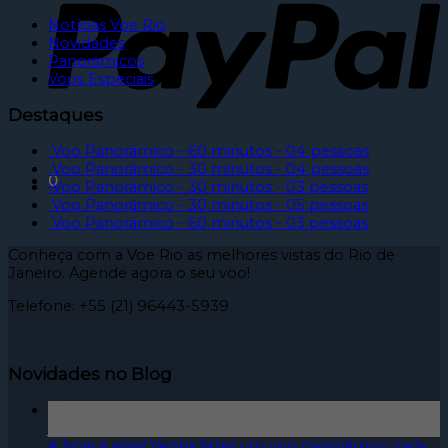
Notícias Voe Rio
Novidades
Panorâmicos
Voos Especiais
Destaques
Voo Panorâmico - 60 minutos - 04 pessoas
Voo Panorâmico - 30 minutos - 04 pessoas
0
Voo Panorâmico - 30 minutos - 03 pessoas
Voo Panorâmico - 30 minutos - 05 pessoas
Voo Panorâmico - 60 minutos - 03 pessoas
Conheça com a Voe Rio as melhores vistas do Rio de
Janeiro. Agende agora o seu voo!
Telefone: +55 (21) 96443-5939
Novidades no Blog
25
jan
A hora é essa! Venha fazer um voo panorâmico pela