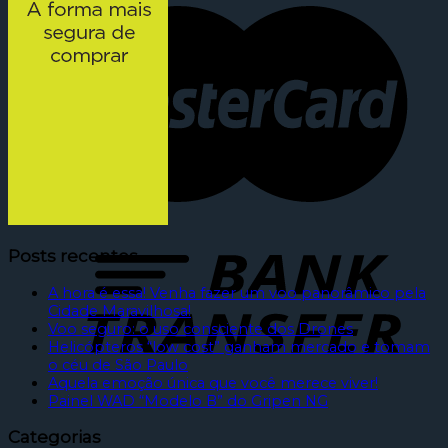
Posts recentes
A hora é essa! Venha fazer um voo panorâmico pela
Cidade Maravilhosa!
Voo seguro: o uso consciente dos Drones
Helicópteros “low cost” ganham mercado e tomam
o céu de São Paulo
Aquela emoção única que você merece viver!
Painel WAD “Modelo B” do Gripen NG
Categorias