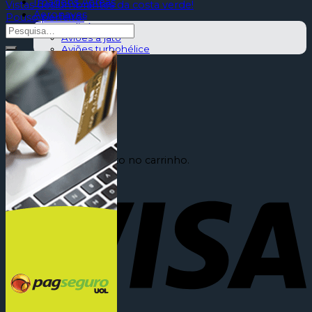
Imagens Aéreas
Vistas deslumbrantes da costa verde!
Aeronaves
Pouso perfeito!
Helicópteros
Aviões a jato
Aviões turbohélice
Contato
0
Carrinho
Nenhum produto no carrinho.