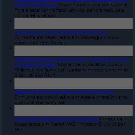
Cidade Maravilhosa!
Comentários desativados
em A
hora é essa! Venha fazer um voo panorâmico pela
Cidade Maravilhosa!
06
jan
Voo seguro: o uso consciente dos Drones
Comentários desativados
em Voo seguro: o uso
consciente dos Drones
22
out
Helicópteros “low cost” ganham mercado e tomam
o céu de São Paulo
Comentários desativados
em
Helicópteros “low cost” ganham mercado e tomam
o céu de São Paulo
04
out
Aquela emoção única que você merece viver!
Comentários desativados
em Aquela emoção única
que você merece viver!
19
set
Painel WAD “Modelo B” do Gripen NG
Comentários
desativados
em Painel WAD “Modelo B” do Gripen
NG