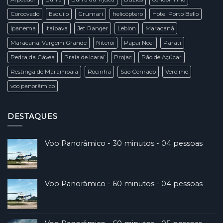
Corcovado
Esquilo
Grumari
helicóptero
Hotel Porto Bello
Ipanema
Itaipava
Jet Ranger
Leblon
Maracanã
Maracanã. Vargem Grande
Niterói
Papai Noel
Parati
Pedra da Gávea
Praia de Icaraí
Projac
Pão de Açúcar
Restinga de Marambaia
Rocinha
São Conrado
Verolme
voo panorâmico
DESTAQUES
Voo Panorâmico - 30 minutos - 04 pessoas
Voo Panorâmico - 60 minutos - 04 pessoas