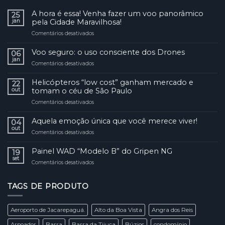
A hora é essa! Venha fazer um voo panorâmico
25
jan
pela Cidade Maravilhosa!
Comentários desativados
em
A
hora
Voo seguro: o uso consciente dos Drones
06
é
jan
Comentários desativados
em
essa!
Voo
Venha
seguro:
Helicópteros “low cost” ganham mercado e
fazer
22
o
out
tomam o céu de São Paulo
um
uso
voo
Comentários desativados
em
consciente
panorâmico
Helicópteros
dos
pela
“low
Aquela emoção única que você merece viver!
Drones
04
Cidade
cost”
out
Maravilhosa!
Comentários desativados
em
ganham
Aquela
mercado
emoção
Painel WAD “Modelo B” do Gripen NG
e
19
única
set
tomam
Comentários desativados
em
que
o
Painel
você
céu
WAD
merece
de
TAGS DE PRODUTO
“Modelo
viver!
São
B”
Paulo
do
Aeroporto de Jacarepaguá.
Alto da Boa Vista
Angra dos Reis
Gripen
NG
Arpoador
Barra
Barra da Tijuca
Búzios
condomínio