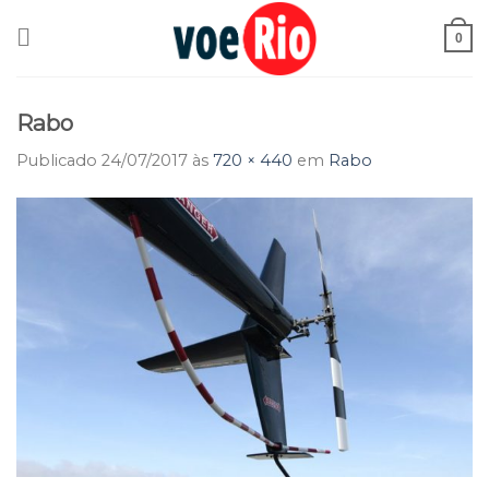
Skip
to
0
content
Rabo
Publicado
24/07/2017
às
720 × 440
em
Rabo