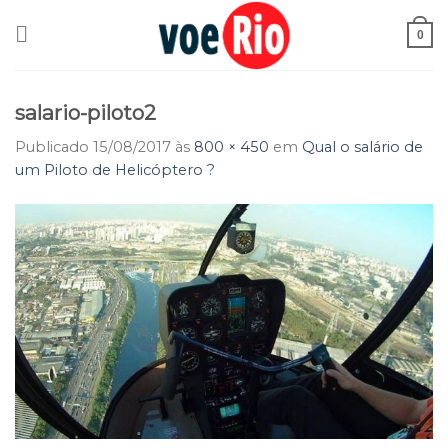
Skip
to
0
content
salario-piloto2
Publicado
15/08/2017
às
800 × 450
em
Qual o salário de
um Piloto de Helicóptero ?