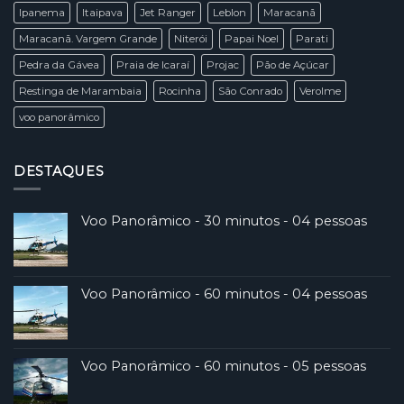
Ipanema
Itaipava
Jet Ranger
Leblon
Maracanã
Maracanã. Vargem Grande
Niterói
Papai Noel
Parati
Pedra da Gávea
Praia de Icaraí
Projac
Pão de Açúcar
Restinga de Marambaia
Rocinha
São Conrado
Verolme
voo panorâmico
DESTAQUES
Voo Panorâmico - 30 minutos - 04 pessoas
Voo Panorâmico - 60 minutos - 04 pessoas
Voo Panorâmico - 60 minutos - 05 pessoas