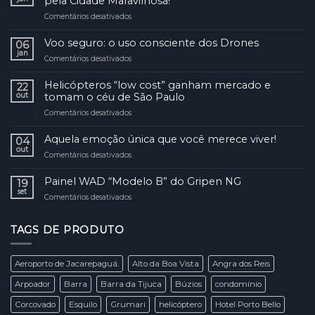
pela Cidade Maravilhosa!
Comentários desativados
em
A
hora
Voo seguro: o uso consciente dos Drones
06
é
jan
Comentários desativados
em
essa!
Voo
Venha
seguro:
Helicópteros “low cost” ganham mercado e
fazer
22
o
out
tomam o céu de São Paulo
um
uso
voo
Comentários desativados
em
consciente
panorâmico
Helicópteros
dos
pela
“low
Aquela emoção única que você merece viver!
Drones
04
Cidade
cost”
out
Maravilhosa!
Comentários desativados
em
ganham
Aquela
mercado
emoção
Painel WAD “Modelo B” do Gripen NG
e
19
única
set
tomam
Comentários desativados
em
que
o
Painel
você
céu
WAD
merece
de
TAGS DE PRODUTO
“Modelo
viver!
São
B”
Paulo
do
Aeroporto de Jacarepaguá.
Alto da Boa Vista
Angra dos Reis
Gripen
NG
Arpoador
Barra
Barra da Tijuca
Búzios
condomínio
Corcovado
Esquilo
Grumari
helicóptero
Hotel Porto Bello