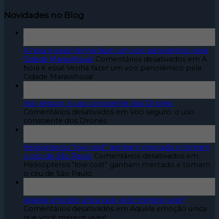
Novidades no Blog
25
jan
A hora é essa! Venha fazer um voo panorâmico pela
Cidade Maravilhosa!
Comentários desativados
em A
hora é essa! Venha fazer um voo panorâmico pela
Cidade Maravilhosa!
06
jan
Voo seguro: o uso consciente dos Drones
Comentários desativados
em Voo seguro: o uso
consciente dos Drones
22
out
Helicópteros “low cost” ganham mercado e tomam
o céu de São Paulo
Comentários desativados
em
Helicópteros “low cost” ganham mercado e tomam
o céu de São Paulo
04
out
Aquela emoção única que você merece viver!
Comentários desativados
em Aquela emoção única
que você merece viver!