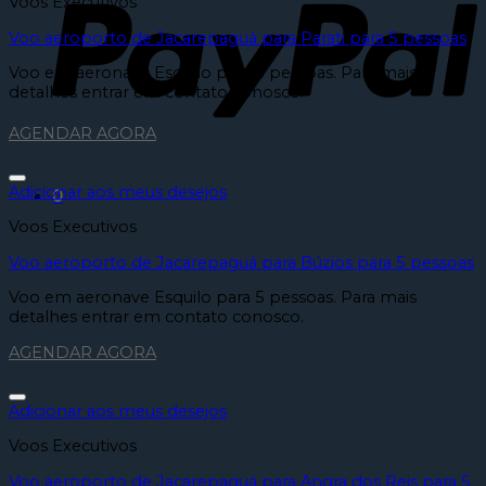
Voos Executivos
Voo aeroporto de Jacarepaguá para Parati para 5 pessoas
Voo em aeronave Esquilo para 5 pessoas. Para mais
detalhes entrar em contato conosco.
AGENDAR AGORA
Adicionar aos meus desejos
0
Voos Executivos
Voo aeroporto de Jacarepaguá para Búzios para 5 pessoas
Voo em aeronave Esquilo para 5 pessoas. Para mais
detalhes entrar em contato conosco.
AGENDAR AGORA
Adicionar aos meus desejos
Voos Executivos
Voo aeroporto de Jacarepaguá para Angra dos Reis para 5