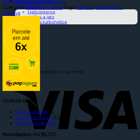
Imagens Aéreas
Adicionar aos meus desejos
Aeronaves
Categoria
Voos Executivos
Tags:
Esquilo
,
helicóptero
,
Helicópteros
Itaipava
Aviões a jato
Aviões turbohélice
Contato
0
Carrinho
Nenhum produto no carrinho.
Outros voos
Voos Especiais
(1)
Voos Executivos
(12)
Voos Panorâmicos
(6)
Novidades no BLOG