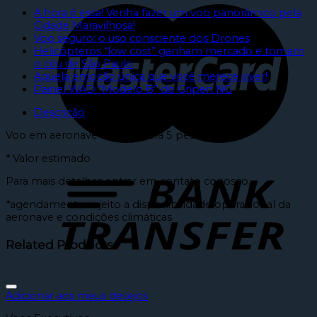
A hora é essa! Venha fazer um voo panorâmico pela
Cidade Maravilhosa!
Voo seguro: o uso consciente dos Drones
Helicópteros “low cost” ganham mercado e tomam
o céu de São Paulo
Aquela emoção única que você merece viver!
Painel WAD “Modelo B” do Gripen NG
Descrição
Voo em aeronave Esquilo para 5 pessoas.
* Valor estimado
Para mais detalhes entrar em contato conosco.
*agendamento sujeito a disponibilidade operacional da
aeronave e condições climáticas
Related Products
Adicionar aos meus desejos