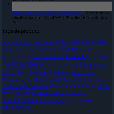
19
set
Painel WAD “Modelo B” do Gripen NG
Comentários
desativados
em Painel WAD “Modelo B” do Gripen
NG
Tags de produto
Alto da Boa Vista
Aeroporto de Jacarepaguá.
Barra
Angra dos Reis
Arpoador
Barra da Tijuca
Corcovado
Esquilo
Grumari
Búzios
condomínio
helicóptero
Ipanema
Hotel Porto Bello
Jet Ranger
Leblon
Maracanã
Itaipava
Maracanã. Vargem Grande
Niterói
Parati
Papai Noel
Pedra da Gávea
Pão
Praia de Icaraí
Projac
de Açúcar
Restinga de Marambaia
Rocinha
São Conrado
voo
Verolme
panorâmico