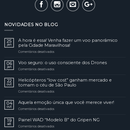
NOVIDADES NO BLOG
A hora é essa! Venha fazer um voo panorâmico
25
jan
pela Cidade Maravilhosa!
Comentários desativados
em
A
hora
Voo seguro: o uso consciente dos Drones
06
é
jan
Comentários desativados
em
essa!
Voo
Venha
seguro:
Helicópteros “low cost” ganham mercado e
fazer
22
o
out
tomam o céu de São Paulo
um
uso
voo
Comentários desativados
em
consciente
panorâmico
Helicópteros
dos
pela
“low
Aquela emoção única que você merece viver!
Drones
04
Cidade
cost”
out
Maravilhosa!
Comentários desativados
em
ganham
Aquela
mercado
emoção
Painel WAD “Modelo B” do Gripen NG
e
19
única
set
tomam
Comentários desativados
em
que
o