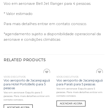
Voo em aeronave Bell Jet Ranger para 4 pessoas.
* Valor estimado
Para mais detalhes entrar em contato conosco.
*agendamento sujeito a disponibilidade operacional da
aeronave e condições climáticas
RELATED PRODUCTS
VOOS EXECUTIVOS
VOOS EXECUTIVOS
Adicionar
Adicionar
Voo aeroporto de Jacarepaguá
Voo aeroporto de Jacarepaguá
aos meus
aos meus
para Hotel PortoBello para 5
para Parati para 5 pessoas
desejos
desejos
pessoas
Voo em aeronave Esquilo para 5
pessoas. Para mais detalhes entrar em
Voo em aeronave Esquilo para 5
contato conosco.
pessoas. Para mais detalhes entrar em
contato conosco.
AGENDAR AGORA
AGENDAR AGORA