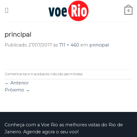
Skip
to
0
content
principal
Publicado
27/07/2017
às
711 × 460
em
principal
Comentários e trackbacks não são permitidos.
←
Anterior
Próximo
→
Conheça com a Voe Rio as melhores vistas do Rio de
Janeiro. Agende agora o seu voo!