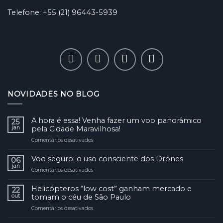
Telefone: +55 (21) 96443-5939
NOVIDADES NO BLOG
A hora é essa! Venha fazer um voo panorâmico
25
jan
pela Cidade Maravilhosa!
Comentários desativados
em
A
hora
Voo seguro: o uso consciente dos Drones
06
é
jan
Comentários desativados
em
essa!
Voo
Venha
seguro:
Helicópteros “low cost” ganham mercado e
fazer
22
o
out
tomam o céu de São Paulo
um
uso
voo
Comentários desativados
em
consciente
panorâmico
Helicópteros
dos
pela