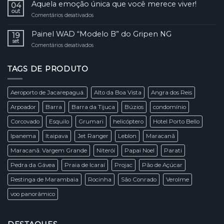
“low
Aquela emoção única que você merece viver!
Drones
04
Cidade
cost”
out
Maravilhosa!
Comentários desativados
em
ganham
Aquela
mercado
emoção
Painel WAD “Modelo B” do Gripen NG
e
19
única
set
tomam
Comentários desativados
em
que
o
Painel
você
céu
WAD
merece
de
TAGS DE PRODUTO
“Modelo
viver!
São
B”
Paulo
do
Aeroporto de Jacarepaguá.
Alto da Boa Vista
Angra dos Reis
Gripen
NG
Arpoador
Barra
Barra da Tijuca
Búzios
condomínio
Corcovado
Esquilo
Grumari
helicóptero
Hotel Porto Bello
Ipanema
Itaipava
Jet Ranger
Leblon
Maracanã
Maracanã. Vargem Grande
Niterói
Papai Noel
Parati
Pedra da Gávea
Praia de Icaraí
Projac
Pão de Açúcar
Restinga de Marambaia
Rocinha
São Conrado
Verolme
voo panorâmico