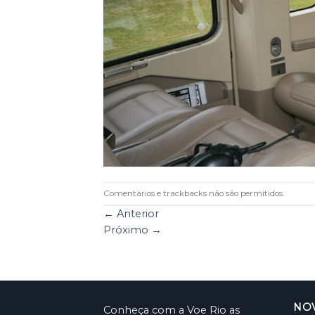
Comentários e trackbacks não são permitidos.
←
Anterior
Próximo
→
NO
Conheça com a Voe Rio as