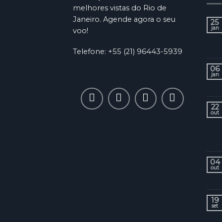
melhores vistas do Rio de
Janeiro. Agende agora o seu
25
jan
voo!
Telefone: +55 (21) 96443-5939
06
jan
22
out
04
out
19
set