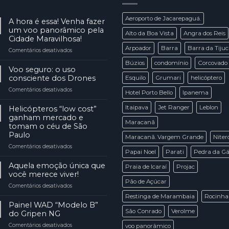
Aeroporto de Jacarepaguá.
A hora é essa! Venha fazer
um voo panorâmico pela
Alto da Boa Vista
Angra dos Reis
Cidade Maravilhosa!
Arpoador
Barra
Barra da Tiju
Comentários desativados
em
A
Búzios
condomínio
Corcovado
hora
Voo seguro: o uso
é
consciente dos Drones
Esquilo
Grumari
helicóptero
essa!
Comentários desativados
em
Venha
Hotel Porto Bello
Ipanema
Voo
fazer
seguro:
Itaipava
Jet Ranger
Leblon
Helicópteros “low cost”
um
o
voo
ganham mercado e
Maracanã
uso
panorâmico
tomam o céu de São
consciente
pela
Paulo
Maracanã. Vargem Grande
Niter
dos
Cidade
Comentários desativados
em
Drones
Maravilhosa!
Papai Noel
Parati
Pedra da G
Helicópteros
“low
Aquela emoção única que
Praia de Icaraí
Projac
cost”
você merece viver!
ganham
Pão de Açúcar
Comentários desativados
em
mercado
Aquela
e
Restinga de Marambaia
Rocinha
emoção
Painel WAD “Modelo B”
tomam
única
São Conrado
Verolme
o
do Gripen NG
que
céu
Comentários desativados
em
voo panorâmico
você
de