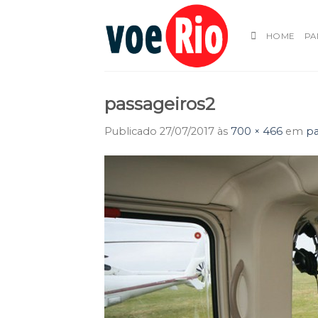
Skip
to
HOME
PA
content
passageiros2
Publicado
27/07/2017
às
700 × 466
em
pa