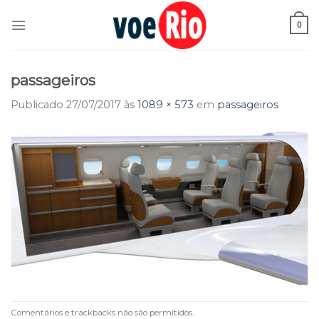
Skip
to
0
content
passageiros
Publicado
27/07/2017
às
1089 × 573
em
passageiros
Comentários e trackbacks não são permitidos.