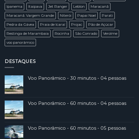
Ipanema
Itaipava
Jet Ranger
Leblon
Maracanã
Maracanã. Vargem Grande
Niterói
Papai Noel
Parati
Pedra da Gávea
Praia de Icaraí
Projac
Pão de Açúcar
Restinga de Marambaia
Rocinha
São Conrado
Verolme
voo panorâmico
DESTAQUES
Voo Panorâmico - 30 minutos - 04 pessoas
Voo Panorâmico - 60 minutos - 04 pessoas
Voo Panorâmico - 60 minutos - 05 pessoas