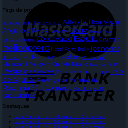
Tags de produto
Alto da Boa Vista
Aeroporto de Jacarepaguá.
Barra
Angra dos Reis
Arpoador
Barra da Tijuca
Corcovado
Esquilo
Grumari
Búzios
condomínio
helicóptero
Ipanema
Hotel Porto Bello
Jet Ranger
Leblon
Maracanã
Itaipava
Maracanã. Vargem Grande
Niterói
Parati
Papai Noel
Pedra da Gávea
Pão
Praia de Icaraí
Projac
de Açúcar
Restinga de Marambaia
Rocinha
São Conrado
voo
Verolme
panorâmico
Destaques
Voo Panorâmico - 30 minutos - 04 pessoas
Voo Panorâmico - 60 minutos - 04 pessoas
Voo Panorâmico - 60 minutos - 05 pessoas