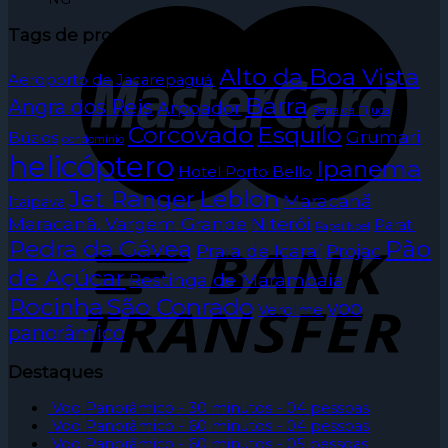
Tags de produto
Alto da Boa Vista
Aeroporto de Jacarepaguá.
Barra
Angra dos Reis
Arpoador
Barra da Tijuca
Corcovado
Esquilo
Grumari
Búzios
condomínio
helicóptero
Ipanema
Hotel Porto Bello
Jet Ranger
Leblon
Maracanã
Itaipava
Maracanã. Vargem Grande
Niterói
Parati
Papai Noel
Pedra da Gávea
Pão
Praia de Icaraí
Projac
de Açúcar
Restinga de Marambaia
Rocinha
São Conrado
voo
Verolme
panorâmico
Destaques
Voo Panorâmico - 30 minutos - 04 pessoas
Voo Panorâmico - 60 minutos - 04 pessoas
Voo Panorâmico - 60 minutos - 05 pessoas