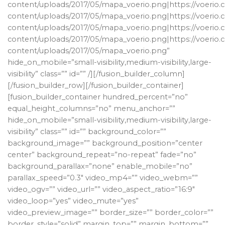
content/uploads/2017/05/mapa_voerio.png|https://voerio
content/uploads/2017/05/mapa_voerio.png|https://voerio
content/uploads/2017/05/mapa_voerio.png|https://voerio
content/uploads/2017/05/mapa_voerio.png|https://voerio
content/uploads/2017/05/mapa_voerio.png”
hide_on_mobile=”small-visibility,medium-visibility,large-
visibility” class=”” id=”” /][/fusion_builder_column]
[/fusion_builder_row][/fusion_builder_container]
[fusion_builder_container hundred_percent=”no”
equal_height_columns=”no” menu_anchor=””
hide_on_mobile=”small-visibility,medium-visibility,large-
visibility” class=”” id=”” background_color=””
background_image=”” background_position=”center
center” background_repeat=”no-repeat” fade=”no”
background_parallax=”none” enable_mobile=”no”
parallax_speed=”0.3″ video_mp4=”” video_webm=””
video_ogv=”” video_url=”” video_aspect_ratio=”16:9″
video_loop=”yes” video_mute=”yes”
video_preview_image=”” border_size=”” border_color=””
border_style=”solid” margin_top=”” margin_bottom=””