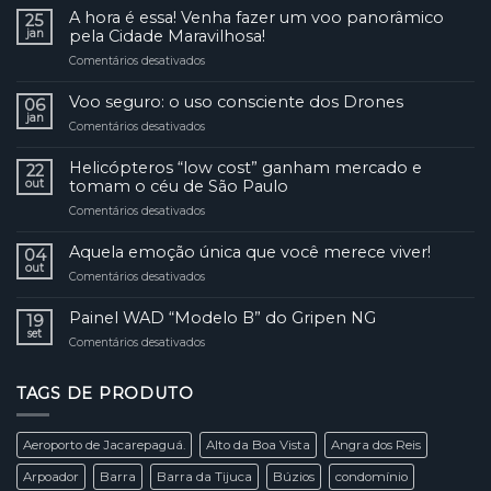
A hora é essa! Venha fazer um voo panorâmico
25
jan
pela Cidade Maravilhosa!
Comentários desativados
em
A
hora
Voo seguro: o uso consciente dos Drones
06
é
jan
Comentários desativados
em
essa!
Voo
Venha
seguro:
Helicópteros “low cost” ganham mercado e
fazer
22
o
out
tomam o céu de São Paulo
um
uso
voo
Comentários desativados
em
consciente
panorâmico
Helicópteros
dos
pela
“low
Aquela emoção única que você merece viver!
Drones
04
Cidade
cost”
out
Maravilhosa!
Comentários desativados
em
ganham
Aquela
mercado
emoção
Painel WAD “Modelo B” do Gripen NG
e
19
única
set
tomam
Comentários desativados
em
que
o
Painel
você
céu
WAD
merece
de
TAGS DE PRODUTO
“Modelo
viver!
São
B”
Paulo
do
Aeroporto de Jacarepaguá.
Alto da Boa Vista
Angra dos Reis
Gripen
NG
Arpoador
Barra
Barra da Tijuca
Búzios
condomínio