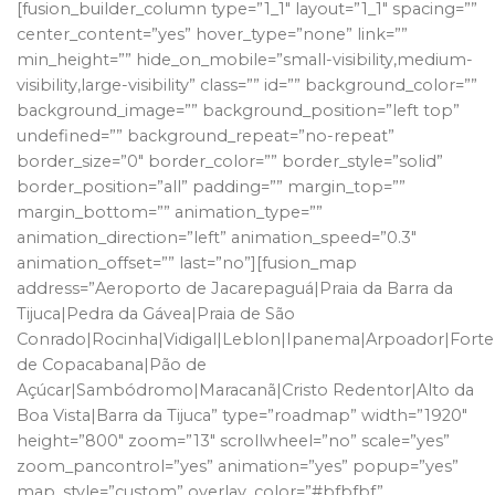
[fusion_builder_column type=”1_1″ layout=”1_1″ spacing=””
center_content=”yes” hover_type=”none” link=””
min_height=”” hide_on_mobile=”small-visibility,medium-
visibility,large-visibility” class=”” id=”” background_color=””
background_image=”” background_position=”left top”
undefined=”” background_repeat=”no-repeat”
border_size=”0″ border_color=”” border_style=”solid”
border_position=”all” padding=”” margin_top=””
margin_bottom=”” animation_type=””
animation_direction=”left” animation_speed=”0.3″
animation_offset=”” last=”no”][fusion_map
address=”Aeroporto de Jacarepaguá|Praia da Barra da
Tijuca|Pedra da Gávea|Praia de São
Conrado|Rocinha|Vidigal|Leblon|Ipanema|Arpoador|Forte
de Copacabana|Pão de
Açúcar|Sambódromo|Maracanã|Cristo Redentor|Alto da
Boa Vista|Barra da Tijuca” type=”roadmap” width=”1920″
height=”800″ zoom=”13″ scrollwheel=”no” scale=”yes”
zoom_pancontrol=”yes” animation=”yes” popup=”yes”
map_style=”custom” overlay_color=”#bfbfbf”