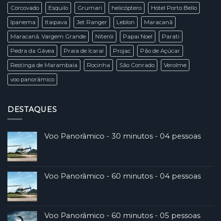
Corcovado
Esquilo
Grumari
helicóptero
Hotel Porto Bello
Ipanema
Itaipava
Jet Ranger
Leblon
Maracanã
Maracanã. Vargem Grande
Niterói
Papai Noel
Parati
Pedra da Gávea
Praia de Icaraí
Projac
Pão de Açúcar
Restinga de Marambaia
Rocinha
São Conrado
Verolme
voo panorâmico
DESTAQUES
Voo Panorâmico - 30 minutos - 04 pessoas
Voo Panorâmico - 60 minutos - 04 pessoas
Voo Panorâmico - 60 minutos - 05 pessoas