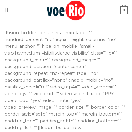
Skip
to
0
content
[fusion_builder_container admin_label=””
hundred_percent=”no” equal_height_columns=”no”
menu_anchor=”” hide_on_mobile=”small-
visibility,medium-visibility,large-visibility” class=”” id=””
background_color=”” background_image=””
background_position=”center center”
background_repeat=”no-repeat” fade=”no”
background_parallax=”none” enable_mobile=”no”
parallax_speed=”0.3″ video_mp4=”” video_webm=””
video_ogv=”” video_url=”” video_aspect_ratio=”16:9″
video_loop=”yes” video_mute=”yes”
video_preview_image=”” border_size=”” border_color=””
border_style=”solid” margin_top=”” margin_bottom=””
padding_top=”” padding_right=”” padding_bottom=””
padding_left=””][fusion_builder_row]