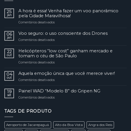
A hora é essa! Venha fazer um voo panorâmico
25
jan
pela Cidade Maravilhosa!
Comentários desativados
em
A
hora
Voo seguro: o uso consciente dos Drones
06
é
jan
Comentários desativados
em
essa!
Voo
Venha
seguro:
Helicópteros “low cost” ganham mercado e
fazer
22
o
out
tomam o céu de São Paulo
um
uso
voo
Comentários desativados
em
consciente
panorâmico
Helicópteros
dos
pela
“low
Aquela emoção única que você merece viver!
Drones
04
Cidade
cost”
out
Maravilhosa!
Comentários desativados
em
ganham
Aquela
mercado
emoção
Painel WAD “Modelo B” do Gripen NG
e
19
única
set
tomam
Comentários desativados
em
que
o
Painel
você
céu
WAD
merece
de
TAGS DE PRODUTO
“Modelo
viver!
São
B”
Paulo
do
Aeroporto de Jacarepaguá.
Alto da Boa Vista
Angra dos Reis
Gripen
NG