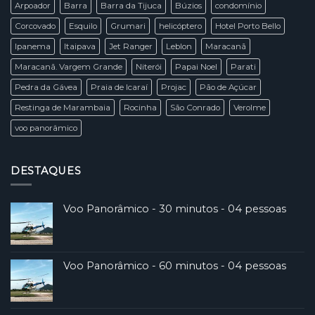
Arpoador
Barra
Barra da Tijuca
Búzios
condomínio
Corcovado
Esquilo
Grumari
helicóptero
Hotel Porto Bello
Ipanema
Itaipava
Jet Ranger
Leblon
Maracanã
Maracanã. Vargem Grande
Niterói
Papai Noel
Parati
Pedra da Gávea
Praia de Icaraí
Projac
Pão de Açúcar
Restinga de Marambaia
Rocinha
São Conrado
Verolme
voo panorâmico
DESTAQUES
Voo Panorâmico - 30 minutos - 04 pessoas
Voo Panorâmico - 60 minutos - 04 pessoas