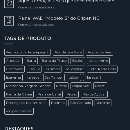
Aquela emoção única que você merece viver!
Drones
04
Cidade
cost”
out
Maravilhosa!
Comentários desativados
em
ganham
Aquela
mercado
emoção
Painel WAD “Modelo B” do Gripen NG
e
19
única
set
tomam
Comentários desativados
em
que
o
Painel
você
céu
WAD
merece
de
TAGS DE PRODUTO
“Modelo
viver!
São
B”
Paulo
do
Aeroporto de Jacarepaguá.
Alto da Boa Vista
Angra dos Reis
Gripen
NG
Arpoador
Barra
Barra da Tijuca
Búzios
condomínio
Corcovado
Esquilo
Grumari
helicóptero
Hotel Porto Bello
Ipanema
Itaipava
Jet Ranger
Leblon
Maracanã
Maracanã. Vargem Grande
Niterói
Papai Noel
Parati
Pedra da Gávea
Praia de Icaraí
Projac
Pão de Açúcar
Restinga de Marambaia
Rocinha
São Conrado
Verolme
voo panorâmico
DESTAQUES