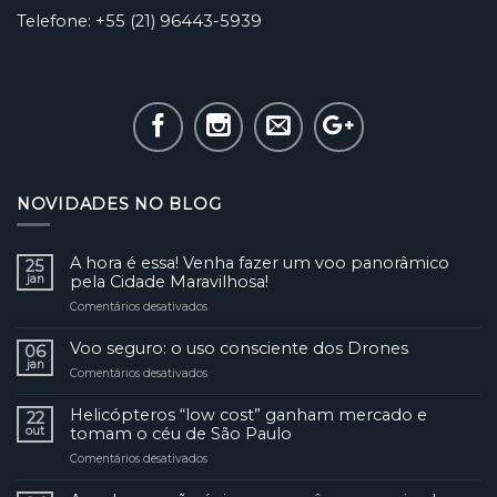
Telefone: +55 (21) 96443-5939
NOVIDADES NO BLOG
A hora é essa! Venha fazer um voo panorâmico
25
jan
pela Cidade Maravilhosa!
Comentários desativados
em
A
hora
Voo seguro: o uso consciente dos Drones
06
é
jan
Comentários desativados
em
essa!
Voo
Venha
seguro:
Helicópteros “low cost” ganham mercado e
fazer
22
o
out
tomam o céu de São Paulo
um
uso
voo
Comentários desativados
em
consciente
panorâmico
Helicópteros
dos
pela
“low