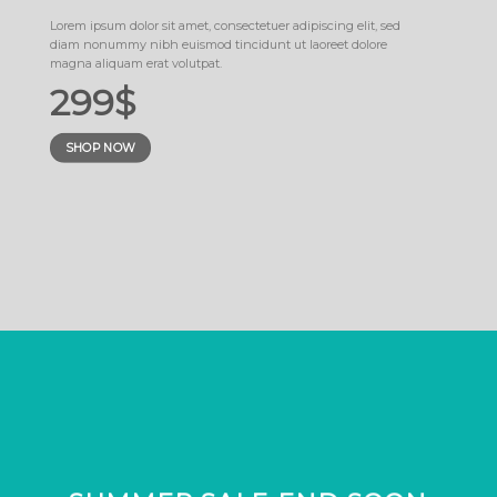
Lorem ipsum dolor sit amet, consectetuer adipiscing elit, sed
diam nonummy nibh euismod tincidunt ut laoreet dolore
magna aliquam erat volutpat.
299$
SHOP NOW