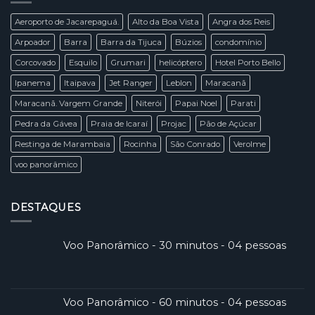
B”
Paulo
do
Aeroporto de Jacarepaguá.
Alto da Boa Vista
Angra dos Reis
Gripen
NG
Arpoador
Barra
Barra da Tijuca
Búzios
condomínio
Corcovado
Esquilo
Grumari
helicóptero
Hotel Porto Bello
Ipanema
Itaipava
Jet Ranger
Leblon
Maracanã
Maracanã. Vargem Grande
Niterói
Papai Noel
Parati
Pedra da Gávea
Praia de Icaraí
Projac
Pão de Açúcar
Restinga de Marambaia
Rocinha
São Conrado
Verolme
voo panorâmico
DESTAQUES
Voo Panorâmico - 30 minutos - 04 pessoas
Voo Panorâmico - 60 minutos - 04 pessoas