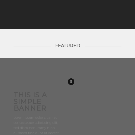
FEATURED
THIS IS A
SIMPLE
BANNER
Lorem ipsum dolor sit amet,
consectetuer adipiscing elit,
sed diam nonummy nibh
euismod tincidunt ut laoreet