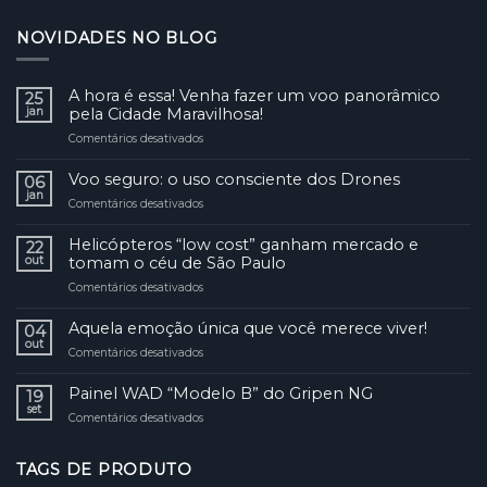
NOVIDADES NO BLOG
A hora é essa! Venha fazer um voo panorâmico
25
jan
pela Cidade Maravilhosa!
Comentários desativados
em
A
hora
Voo seguro: o uso consciente dos Drones
06
é
jan
Comentários desativados
em
essa!
Voo
Venha
seguro:
Helicópteros “low cost” ganham mercado e
fazer
22
o
out
tomam o céu de São Paulo
um
uso
voo
Comentários desativados
em
consciente
panorâmico
Helicópteros
dos
pela
“low
Aquela emoção única que você merece viver!
Drones
04
Cidade
cost”
out
Maravilhosa!
Comentários desativados
em
ganham
Aquela
mercado
emoção
Painel WAD “Modelo B” do Gripen NG
e
19
única
set
tomam
Comentários desativados
em
que
o
Painel
você
céu
WAD
merece
de
TAGS DE PRODUTO
“Modelo
viver!
São